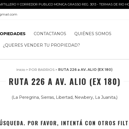
ARTILLERO Y CORREDOR PUBLICO MONICA GRASSO REG. 3013 - TERMAS DE RIO H
gmail.com
OPIEDADES
CONTACTANOS
QUIÉNES SOMOS
¿QUERES VENDER TU PROPIEDAD?
Inicio
>
POR BARRIOS
>
RUTA 226 a AV. ALIO (EX 180)
RUTA 226 A AV. ALIO (EX 180)
(La Peregrina, Sierras, Libertad, Newbery, La Juanita,)
ÚSQUEDA. POR FAVOR, INTENTÁ CON OTROS FILT