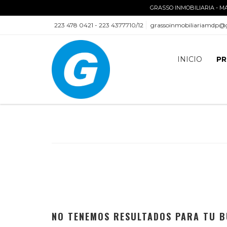
GRASSO INMOBILIARIA - M
223 478 0421 - 223 4377710/12
grassoinmobiliariamdp@
INICIO
PR
NO TENEMOS RESULTADOS PARA TU B