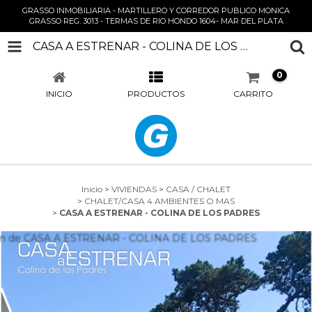
GRASSO INMOBILIARIA - MARTILLERO Y CORREDOR PUBLICO MONICA
GRASSO REG. 3013 - TERMAS DE RIO HONDO 1604- MAR DEL PLATA
CASA A ESTRENAR - COLINA DE LOS PADRES
0
INICIO
PRODUCTOS
CARRITO
Inicio
>
VIVIENDAS
>
CASA / CHALET
>
CHALET/CASA 4 AMBIENTES O MAS
>
CASA A ESTRENAR - COLINA DE LOS PADRES