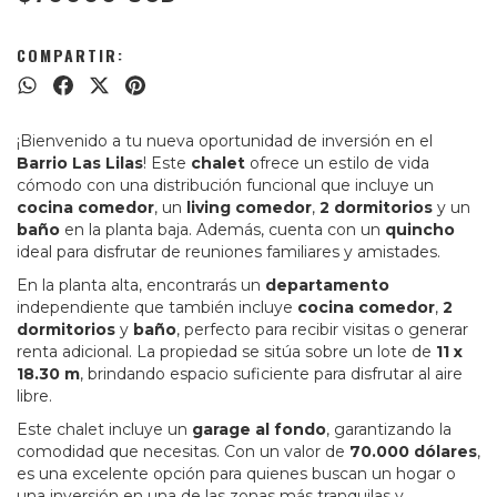
COMPARTIR:
¡Bienvenido a tu nueva oportunidad de inversión en el
Barrio Las Lilas
! Este
chalet
ofrece un estilo de vida
cómodo con una distribución funcional que incluye un
cocina comedor
, un
living comedor
,
2 dormitorios
y un
baño
en la planta baja. Además, cuenta con un
quincho
ideal para disfrutar de reuniones familiares y amistades.
En la planta alta, encontrarás un
departamento
independiente que también incluye
cocina comedor
,
2
dormitorios
y
baño
, perfecto para recibir visitas o generar
renta adicional. La propiedad se sitúa sobre un lote de
11 x
18.30 m
, brindando espacio suficiente para disfrutar al aire
libre.
Este chalet incluye un
garage al fondo
, garantizando la
comodidad que necesitas. Con un valor de
70.000 dólares
,
es una excelente opción para quienes buscan un hogar o
una inversión en una de las zonas más tranquilas y