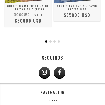
N
CHALET 3 AMBIENTES - 9 DE
CASA 3 AMBIENTES - DAVID
JULIO Y AV ALIO (EX180)
ORTEGA 1900
$90000 USD
$85000 USD
11
% OFF
$80000 USD
SEGUINOS
NAVEGACIÓN
Inicio