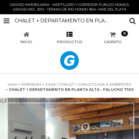
GRASSO INMOBILIARIA - MARTILLERO Y CORREDOR PUBLICO MONICA
GRASSO REG. 3013 - TERMAS DE RIO HONDO 1604- MAR DEL PLATA
CHALET + DEPARTAMENTO EN PLANTA ALTA - FALUCHO 7100
0
INICIO
PRODUCTOS
CARRITO
Inicio
>
VIVIENDAS
>
CASA / CHALET
>
CHALET/CASA 3 AMBIENTES
>
CHALET + DEPARTAMENTO EN PLANTA ALTA - FALUCHO 7100