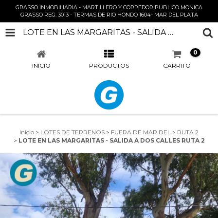
GRASSO INMOBILIARIA - MARTILLERO Y CORREDOR PUBLICO MONICA
GRASSO REG. 3013 - TERMAS DE RIO HONDO 1604- MAR DEL PLATA
LOTE EN LAS MARGARITAS - SALIDA A DOS CALLES RUTA 2
0
INICIO
PRODUCTOS
CARRITO
Inicio
>
LOTES DE TERRENOS
>
FUERA DE MAR DEL
>
RUTA 2
>
LOTE EN LAS MARGARITAS - SALIDA A DOS CALLES RUTA 2