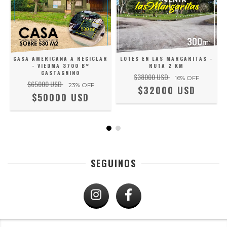
CASA AMERICANA A RECICLAR
LOTES EN LAS MARGARITAS -
- VIEDMA 3700 B°
RUTA 2 KM
CASTAGNINO
$38000 USD
16
% OFF
$65000 USD
23
% OFF
$32000 USD
$50000 USD
SEGUINOS